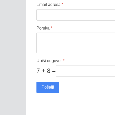
Email adresa
*
Poruka
*
Upiši odgovor
*
7 + 8 =
Pošalji